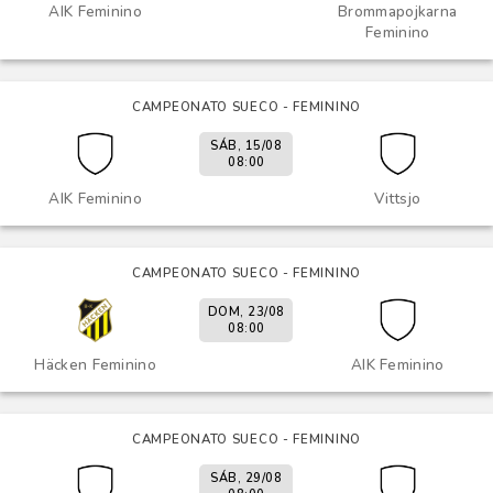
AIK Feminino
Brommapojkarna
Feminino
CAMPEONATO SUECO - FEMININO
SÁB, 15/08
08:00
AIK Feminino
Vittsjo
CAMPEONATO SUECO - FEMININO
DOM, 23/08
08:00
Häcken Feminino
AIK Feminino
CAMPEONATO SUECO - FEMININO
SÁB, 29/08