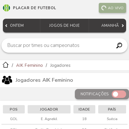
PLACAR DE FUTEBOL
AO VIVO
ONTEM
JOGOS DE HOJE
AMANHÃ
AIK Feminino
Jogadores
Jogadores AIK Feminino
NOTIFICAÇÕES
POS
JOGADOR
IDADE
PAÍS
GOL
E. Agnekil
18
Suécia