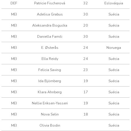
DEF
Patricie Fischerová
32
Eslováquia
MEI
Adelisa Grabus
30
Suécia
MEI
Aleksandra Bogucka
20
Suécia
MEI
Daniella Famili
30
Suécia
MEI
E. Østerås
24
Noruega
MEI
Ella Reidy
24
Suécia
MEI
Felicia Saving
23
Suécia
MEI
Ida Björnberg
19
Suécia
MEI
Klara Ahnberg
17
Suécia
MEI
Nellie Eriksen-Yasseri
19
Suécia
MEI
Nova Selin
18
Suécia
MEI
Olivia Bodin
Suécia