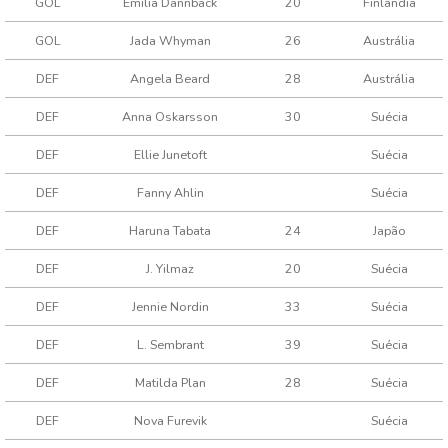
GOL
Emilia Dannbäck
20
Finlândia
GOL
Jada Whyman
26
Austrália
DEF
Angela Beard
28
Austrália
DEF
Anna Oskarsson
30
Suécia
DEF
Ellie Junetoft
Suécia
DEF
Fanny Ahlin
Suécia
DEF
Haruna Tabata
24
Japão
DEF
J. Yilmaz
20
Suécia
DEF
Jennie Nordin
33
Suécia
DEF
L. Sembrant
39
Suécia
DEF
Matilda Plan
28
Suécia
DEF
Nova Furevik
Suécia