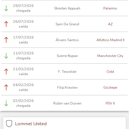
29/07/2026
Stredair Appuah
Palermo
chegada
26/07/2026
Sam De Grand
AZ
saída
17/07/2026
Álvaro Santos
Atlético Madrid II
saída
11/07/2026
Sverre Nypan
Manchester City
chegada
31/03/2026
F. Tewelde
Odd
saída
04/02/2026
Filip Krastev
Göztepe
saída
02/02/2026
Robin van Duiven
PSV II
chegada
Lommel United