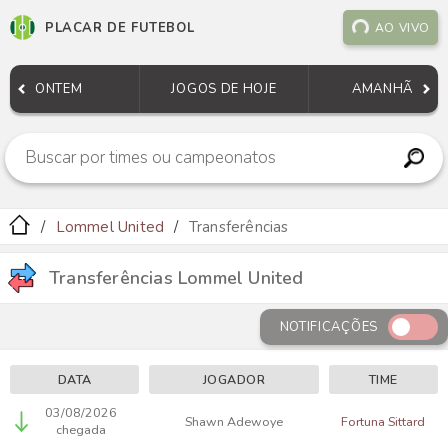
PLACAR DE FUTEBOL
AO VIVO
ONTEM
JOGOS DE HOJE
AMANHÃ
Lommel United
Transferências
Transferências Lommel United
NOTIFICAÇÕES
DATA
JOGADOR
TIME
03/08/2026
Shawn Adewoye
Fortuna Sittard
chegada