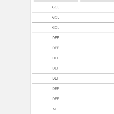
GOL
GOL
GOL
DEF
DEF
DEF
DEF
DEF
DEF
DEF
MEI