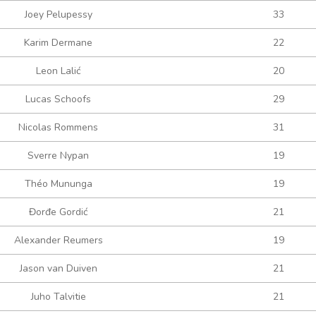
Joey Pelupessy
33
Karim Dermane
22
Leon Lalić
20
Lucas Schoofs
29
Nicolas Rommens
31
Sverre Nypan
19
Théo Mununga
19
Đorđe Gordić
21
Alexander Reumers
19
Jason van Duiven
21
Juho Talvitie
21