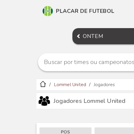
PLACAR DE FUTEBOL
ONTEM
Lommel United
Jogadores
Jogadores Lommel United
POS