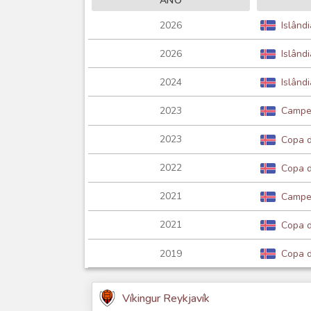
ANO
2026
Islând
2026
Islând
2024
Islând
2023
Campeo
2023
Copa d
2022
Copa d
2021
Campeo
2021
Copa d
2019
Copa d
Víkingur Reykjavík