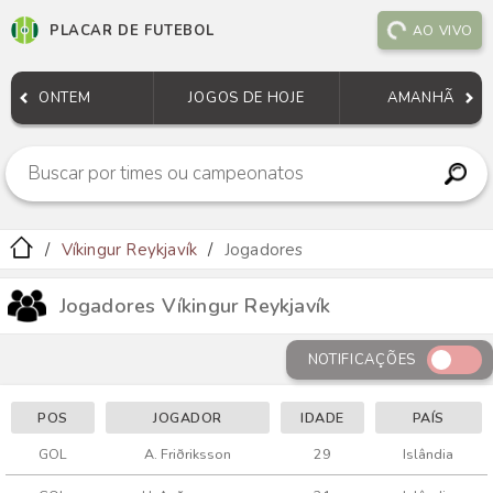
PLACAR DE FUTEBOL
AO VIVO
ONTEM
JOGOS DE HOJE
AMANHÃ
Víkingur Reykjavík
Jogadores
Jogadores Víkingur Reykjavík
NOTIFICAÇÕES
POS
JOGADOR
IDADE
PAÍS
GOL
A. Friðriksson
29
Islândia