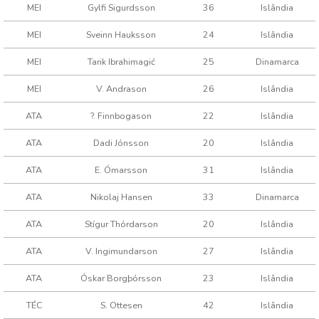
MEI
Gylfi Sigurdsson
36
Islândia
MEI
Sveinn Hauksson
24
Islândia
MEI
Tarik Ibrahimagić
25
Dinamarca
MEI
V. Andrason
26
Islândia
ATA
?. Finnbogason
22
Islândia
ATA
Dadi Jónsson
20
Islândia
ATA
E. Ómarsson
31
Islândia
ATA
Nikolaj Hansen
33
Dinamarca
ATA
Stígur Thórdarson
20
Islândia
ATA
V. Ingimundarson
27
Islândia
ATA
Óskar Borgþórsson
23
Islândia
TÉC
S. Ottesen
42
Islândia