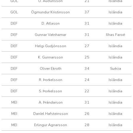
GOL
U. Auðunsson
21
Islândia
GOL
Ögmundur Kristinsson
37
Islândia
DEF
D. Atlason
31
Islândia
DEF
Gunnar Vatnhamar
31
Ilhas Faroé
DEF
Helgi Gudjónsson
27
Islândia
DEF
K. Gunnarsson
25
Islândia
DEF
Oliver Ekroth
34
Suécia
DEF
R. Þorkelsson
24
Islândia
DEF
S. Þorkelsson
22
Islândia
MEI
A. Þrándarson
31
Islândia
MEI
Daníel Hafsteinsson
26
Islândia
MEI
Erlingur Agnarsson
28
Islândia