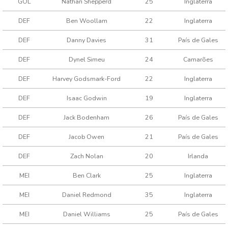
GOL
Nathan Shepperd
25
Inglaterra
DEF
Ben Woollam
22
Inglaterra
DEF
Danny Davies
31
País de Gales
DEF
Dynel Simeu
24
Camarões
DEF
Harvey Godsmark-Ford
22
Inglaterra
DEF
Isaac Godwin
19
Inglaterra
DEF
Jack Bodenham
26
País de Gales
DEF
Jacob Owen
21
País de Gales
DEF
Zach Nolan
20
Irlanda
MEI
Ben Clark
25
Inglaterra
MEI
Daniel Redmond
35
Inglaterra
MEI
Daniel Williams
25
País de Gales