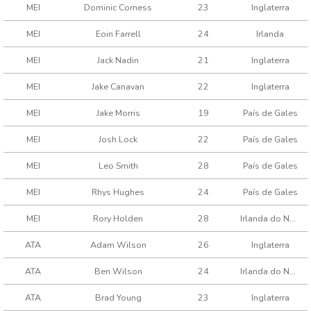
MEI
Dominic Corness
23
Inglaterra
MEI
Eoin Farrell
24
Irlanda
MEI
Jack Nadin
21
Inglaterra
MEI
Jake Canavan
22
Inglaterra
MEI
Jake Morris
19
País de Gales
MEI
Josh Lock
22
País de Gales
MEI
Leo Smith
28
País de Gales
MEI
Rhys Hughes
24
País de Gales
MEI
Rory Holden
28
Irlanda do Norte
ATA
Adam Wilson
26
Inglaterra
ATA
Ben Wilson
24
Irlanda do Norte
ATA
Brad Young
23
Inglaterra