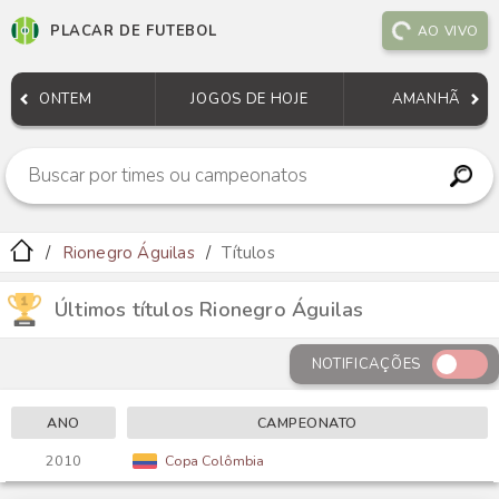
PLACAR DE FUTEBOL
AO VIVO
ONTEM
JOGOS DE HOJE
AMANHÃ
Rionegro Águilas
Títulos
Últimos títulos Rionegro Águilas
NOTIFICAÇÕES
ANO
CAMPEONATO
2010
Copa Colômbia