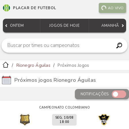
PLACAR DE FUTEBOL
AO VIVO
ONTEM
JOGOS DE HOJE
AMANHÃ
Rionegro Águilas
Próximos Jogos
Próximos jogos Rionegro Águilas
NOTIFICAÇÕES
CAMPEONATO COLOMBIANO
SEG, 10/08
18:00