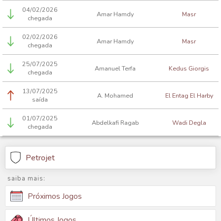
04/02/2026
Amar Hamdy
Masr
chegada
02/02/2026
Amar Hamdy
Masr
chegada
25/07/2025
Amanuel Terfa
Kedus Giorgis
chegada
13/07/2025
A. Mohamed
El Entag El Harby
saída
01/07/2025
Abdelkafi Ragab
Wadi Degla
chegada
Petrojet
saiba mais:
Próximos Jogos
Últimos Jogos