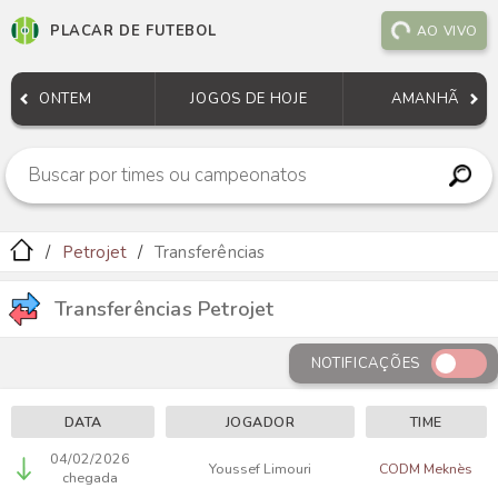
PLACAR DE FUTEBOL
AO VIVO
ONTEM
JOGOS DE HOJE
AMANHÃ
Petrojet
Transferências
Transferências Petrojet
NOTIFICAÇÕES
DATA
JOGADOR
TIME
04/02/2026
Youssef Limouri
CODM Meknès
chegada