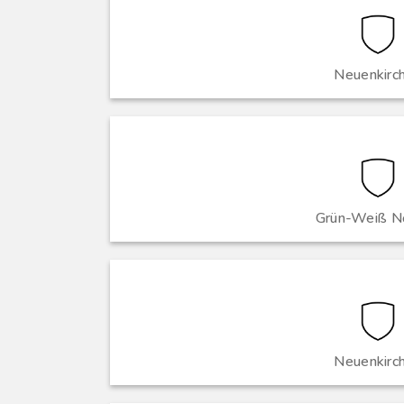
Neuenkirc
Grün-Weiß No
Neuenkirc