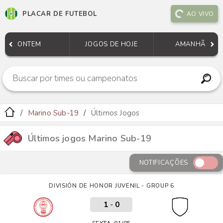
PLACAR DE FUTEBOL
AO VIVO
ONTEM
JOGOS DE HOJE
AMANHÃ
Marino Sub-19
Últimos Jogos
Últimos jogos Marino Sub-19
NOTIFICAÇÕES
DIVISIÓN DE HONOR JUVENIL - GROUP 6
1
-
0