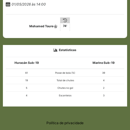
01/05/2026 às 14:00
74'
Mohamed Toure
Estatísticas
Huracán Sub-19
Marino Sub-19
61
Posse de bola (%)
39
19
Total de chutes
4
5
Chutes no gol
2
4
Escanteios
3
Política de privacidade