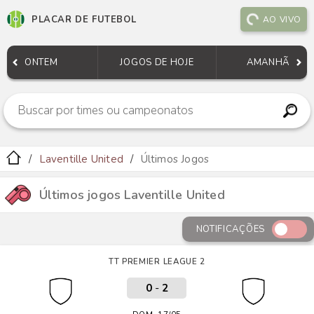
PLACAR DE FUTEBOL
AO VIVO
ONTEM
JOGOS DE HOJE
AMANHÃ
Laventille United
Últimos Jogos
Últimos jogos Laventille United
NOTIFICAÇÕES
TT PREMIER LEAGUE 2
0
-
2