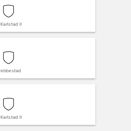
 Karlstad II
rebbestad
 Karlstad II