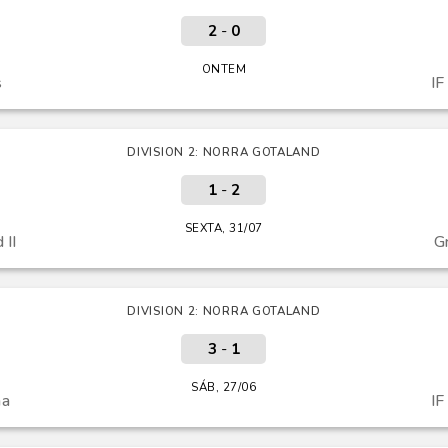
2
-
0
ONTEM
s
IF
DIVISION 2: NORRA GOTALAND
1
-
2
SEXTA, 31/07
 II
G
DIVISION 2: NORRA GOTALAND
3
-
1
SÁB, 27/06
na
IF