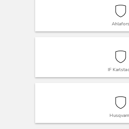
Ahlafor
IF Karlstad
Husqvar