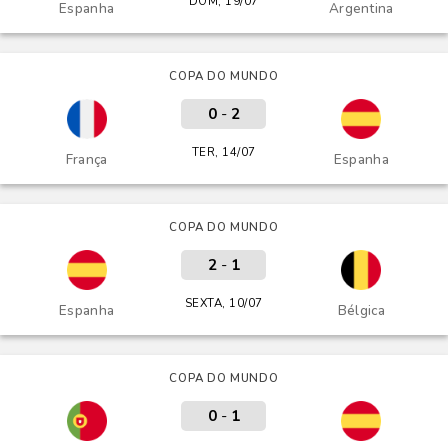
DOM, 19/07
Espanha
Argentina
COPA DO MUNDO
0
-
2
TER, 14/07
França
Espanha
COPA DO MUNDO
2
-
1
SEXTA, 10/07
Espanha
Bélgica
COPA DO MUNDO
0
-
1