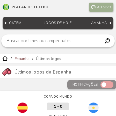
PLACAR DE FUTEBOL
AO VIVO
ONTEM
JOGOS DE HOJE
AMANHÃ
Espanha
Últimos Jogos
Últimos jogos da Espanha
NOTIFICAÇÕES
COPA DO MUNDO
1
-
0