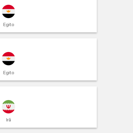
Egito
Egito
Irã