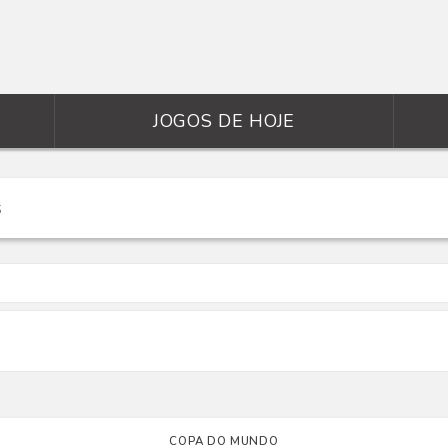
JOGOS DE HOJE
COPA DO MUNDO