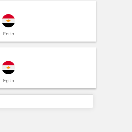
Egito
Egito