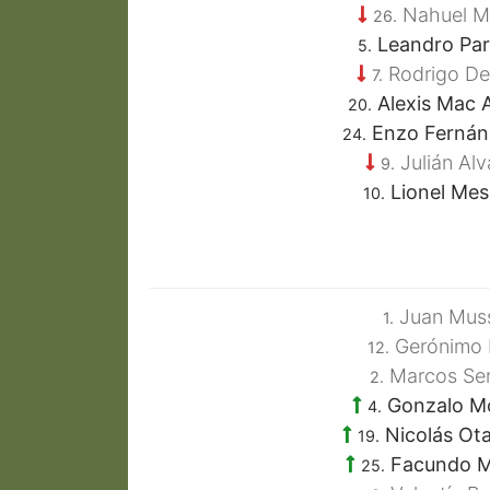
Nahuel M
26.
Leandro Pa
5.
Rodrigo De
7.
Alexis Mac Al
20.
Enzo Ferná
24.
Julián Alv
9.
Lionel Mes
10.
Juan Mus
1.
Gerónimo R
12.
Marcos Sen
2.
Gonzalo Mo
4.
Nicolás Ot
19.
Facundo M
25.