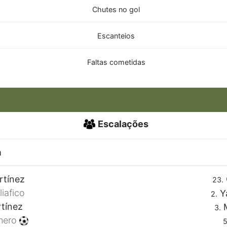
Chutes no gol
Escanteios
Faltas cometidas
Escalações
a
rtínez
23.
iafico
Y
2.
tínez
M
3.
mero
5