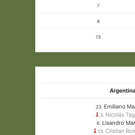
7
6
13
Argentin
Emiliano Ma
23.
Nicolás Tagl
3.
Lisandro Mar
6.
Cristian Ro
13.