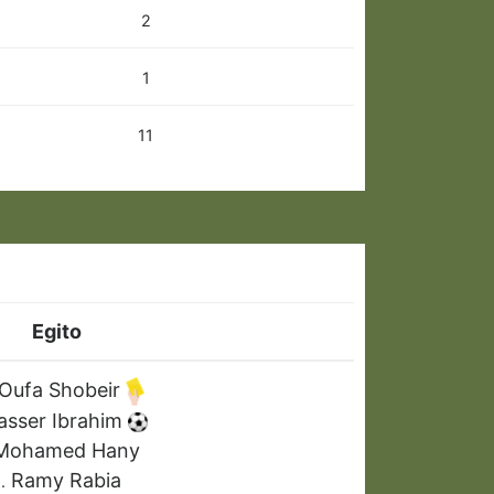
2
1
11
Egito
Oufa Shobeir
asser Ibrahim
ohamed Hany
Ramy Rabia
.