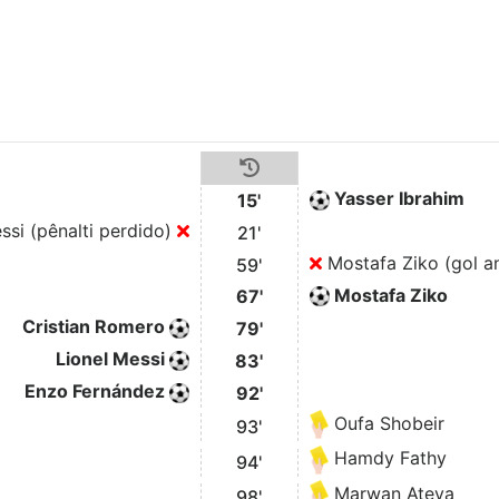
Yasser Ibrahim
15'
ssi (pênalti perdido)
21'
Mostafa Ziko (gol a
59'
Mostafa Ziko
67'
Cristian Romero
79'
Lionel Messi
83'
Enzo Fernández
92'
Oufa Shobeir
93'
Hamdy Fathy
94'
Marwan Ateya
98'