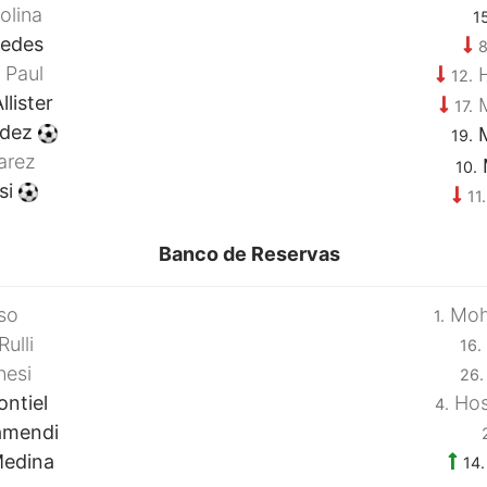
olina
15
redes
8
 Paul
H
12.
lister
M
17.
ndez
M
19.
arez
10.
si
11.
Banco de Reservas
so
Moh
1.
ulli
16.
esi
26.
ntiel
Hos
4.
amendi
edina
14.