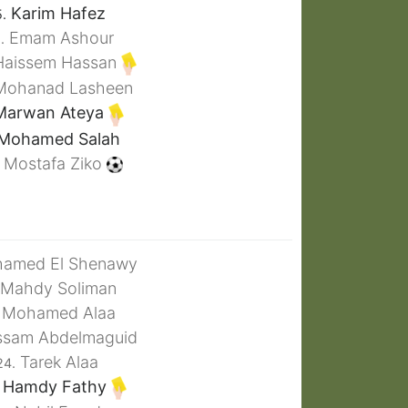
Karim Hafez
.
Emam Ashour
.
aissem Hassan
ohanad Lasheen
arwan Ateya
Mohamed Salah
Mostafa Ziko
amed El Shenawy
Mahdy Soliman
Mohamed Alaa
sam Abdelmaguid
Tarek Alaa
24.
Hamdy Fathy