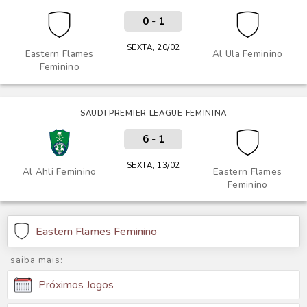
0
-
1
SEXTA, 20/02
Eastern Flames
Al Ula Feminino
Feminino
SAUDI PREMIER LEAGUE FEMININA
6
-
1
SEXTA, 13/02
Al Ahli Feminino
Eastern Flames
Feminino
Eastern Flames Feminino
saiba mais:
Próximos Jogos