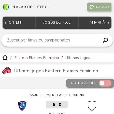
PLACAR DE FUTEBOL
AO VIVO
ONTEM
JOGOS DE HOJE
AMANHÃ
Eastern Flames Feminino
Últimos Jogos
Últimos jogos Eastern Flames Feminino
NOTIFICAÇÕES
SAUDI PREMIER LEAGUE FEMININA
5
-
0