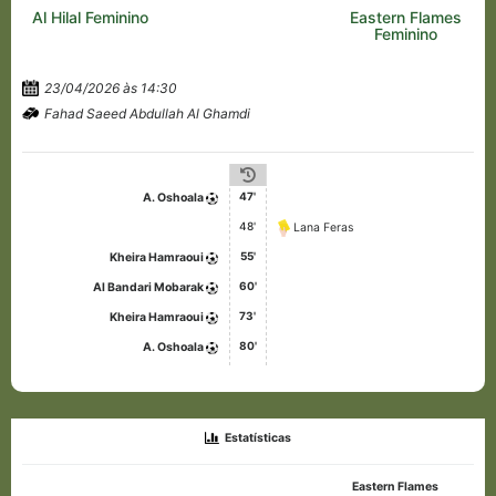
Al Hilal Feminino
Eastern Flames
Feminino
23/04/2026 às 14:30
Fahad Saeed Abdullah Al Ghamdi
47'
A. Oshoala
48'
Lana Feras
55'
Kheira Hamraoui
60'
Al Bandari Mobarak
73'
Kheira Hamraoui
80'
A. Oshoala
Estatísticas
Eastern Flames