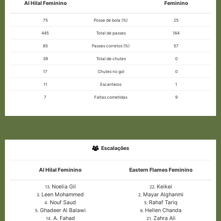
Al Hilal Feminino
Feminino
75
Posse de bola (%)
25
445
Total de passes
164
85
Passes corretos (%)
57
39
Total de chutes
0
17
Chutes no gol
0
11
Escanteios
1
7
Faltas cometidas
9
Escalações
Al Hilal Feminino
Eastern Flames Feminino
Noelia Gil
Keikei
13.
22.
Leen Mohammed
Mayar Alghanmi
3.
2.
Nouf Saud
Rahaf Tariq
4.
5.
Ghadeer Al Balawi
Hellen Chanda
5.
6.
A. Fahad
Zahra Ali
14.
21.