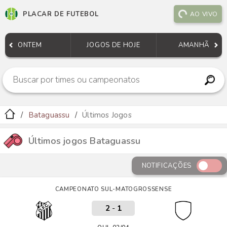
PLACAR DE FUTEBOL
AO VIVO
ONTEM
JOGOS DE HOJE
AMANHÃ
Bataguassu
Últimos Jogos
Últimos jogos Bataguassu
NOTIFICAÇÕES
CAMPEONATO SUL-MATOGROSSENSE
2
-
1