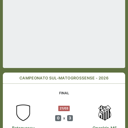
CAMPEONATO SUL-MATOGROSSENSE - 2026
FINAL
21/03
0
3
x
Bataguassu
Operário-MS