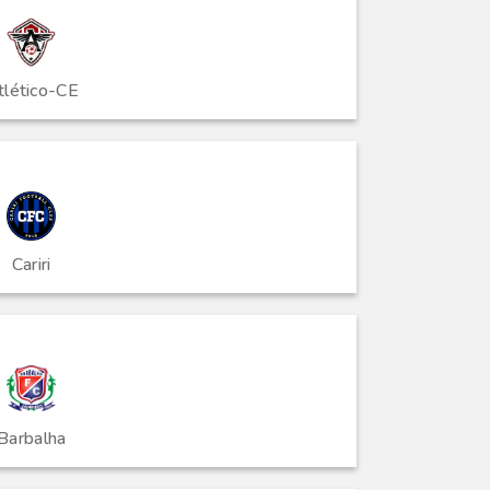
tlético-CE
Cariri
Barbalha