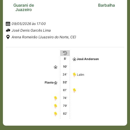
Guarani de
Barbalha
Juazeiro
09/05/2026 às 17:00
José Denis Garcês Lima
Arena Romeirão (Juazeiro do Norte, CE)
5'
José Anderson
10'
24'
Lalim
32'
Flavio
61'
74'
79'
82'