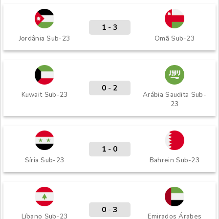
1
-
3
Jordânia Sub-23
Omã Sub-23
0
-
2
Kuwait Sub-23
Arábia Saudita Sub-
23
1
-
0
Síria Sub-23
Bahrein Sub-23
0
-
3
Líbano Sub-23
Emirados Árabes