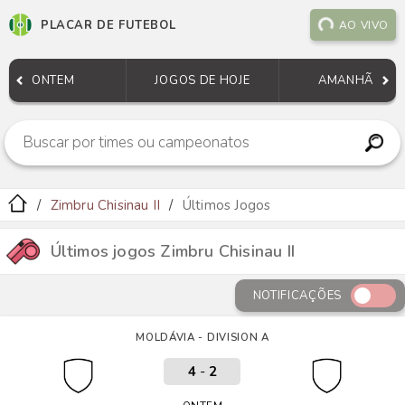
PLACAR DE FUTEBOL
AO VIVO
ONTEM
JOGOS DE HOJE
AMANHÃ
Zimbru Chisinau II
Últimos Jogos
Últimos jogos Zimbru Chisinau II
NOTIFICAÇÕES
MOLDÁVIA - DIVISION A
4
-
2