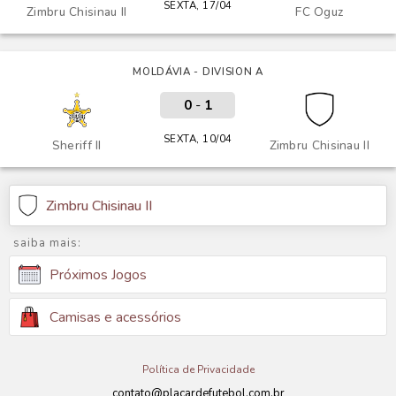
SEXTA, 17/04
Zimbru Chisinau II
FC Oguz
MOLDÁVIA - DIVISION A
0
-
1
SEXTA, 10/04
Sheriff II
Zimbru Chisinau II
Zimbru Chisinau II
saiba mais:
Próximos Jogos
Camisas e acessórios
Política de Privacidade
contato@placardefutebol.com.br