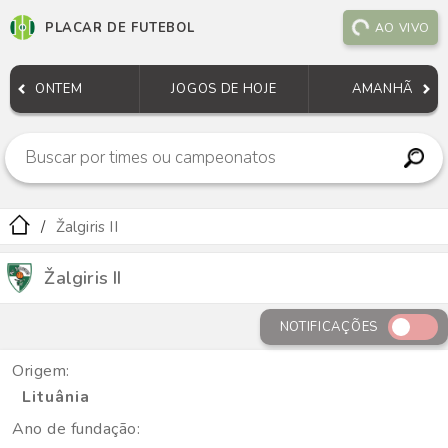
PLACAR DE FUTEBOL
AO VIVO
ONTEM
JOGOS DE HOJE
AMANHÃ
Žalgiris II
Žalgiris II
NOTIFICAÇÕES
Origem:
Lituânia
Ano de fundação: