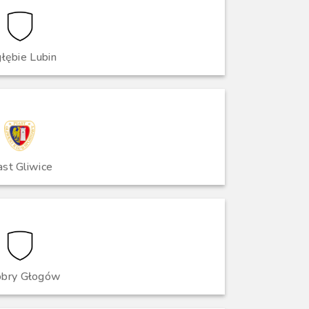
łębie Lubin
ast Gliwice
obry Głogów