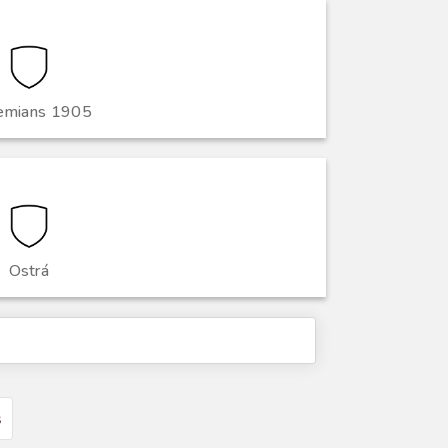
emians 1905
Ostrá
s