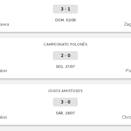
3
-
1
DOM, 02/08
zawa
Zag
CAMPEONATO POLONÊS
2
-
0
SEG, 27/07
ubin
Pi
JOGOS AMISTOSOS
3
-
0
SÁB, 18/07
ubin
Chr