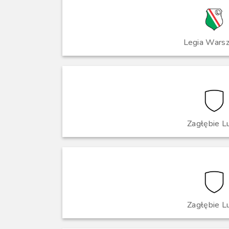
Legia Wars
Zagłębie L
Zagłębie L