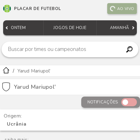
PLACAR DE FUTEBOL
AO VIVO
ONTEM
JOGOS DE HOJE
AMANHÃ
Yarud Mariupol'
Yarud Mariupol'
NOTIFICAÇÕES
Origem:
Ucrânia
saiba mais: