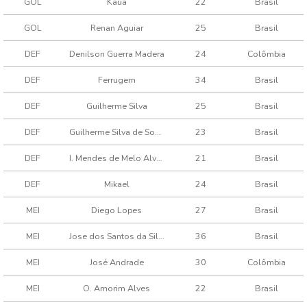
GOL
Kauã
22
Brasil
GOL
Renan Aguiar
25
Brasil
DEF
Denilson Guerra Madera
24
Colômbia
DEF
Ferrugem
34
Brasil
DEF
Guilherme Silva
25
Brasil
DEF
Guilherme Silva de Souza
23
Brasil
DEF
I. Mendes de Melo Alves
21
Brasil
DEF
Mikael
24
Brasil
MEI
Diego Lopes
27
Brasil
MEI
Jose dos Santos da Silveira Junior
36
Brasil
MEI
José Andrade
30
Colômbia
MEI
O. Amorim Alves
22
Brasil