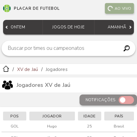
PLACAR DE FUTEBOL
AO VIVO
ONTEM
JOGOS DE HOJE
AMANHÃ
XV de Jaú
Jogadores
Jogadores XV de Jaú
NOTIFICAÇÕES
POS
JOGADOR
IDADE
PAÍS
GOL
Hugo
25
Brasil