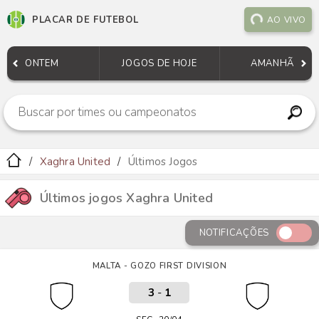
PLACAR DE FUTEBOL
AO VIVO
ONTEM
JOGOS DE HOJE
AMANHÃ
Xaghra United
Últimos Jogos
Últimos jogos Xaghra United
NOTIFICAÇÕES
MALTA - GOZO FIRST DIVISION
3
-
1