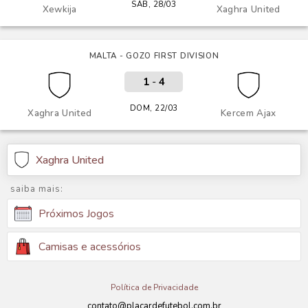
SÁB, 28/03
Xewkija
Xaghra United
MALTA - GOZO FIRST DIVISION
1
-
4
DOM, 22/03
Xaghra United
Kercem Ajax
Xaghra United
saiba mais:
Próximos Jogos
Camisas e acessórios
Política de Privacidade
contato@placardefutebol.com.br