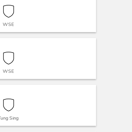
WSE
WSE
Tung Sing