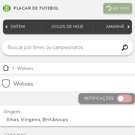
PLACAR DE FUTEBOL
AO VIVO
ONTEM
JOGOS DE HOJE
AMANHÃ
Wolues
Wolues
NOTIFICAÇÕES
Origem:
Ilhas Virgens Britânicas
saiba mais: