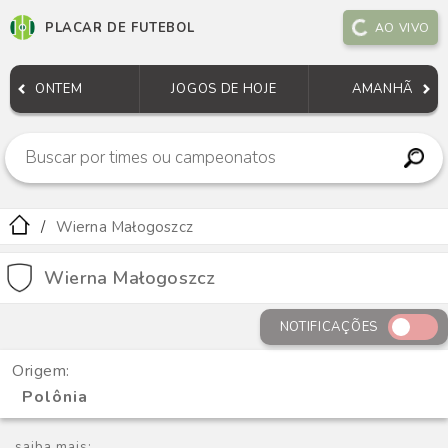
PLACAR DE FUTEBOL
AO VIVO
ONTEM
JOGOS DE HOJE
AMANHÃ
Wierna Małogoszcz
Wierna Małogoszcz
NOTIFICAÇÕES
Origem:
Polônia
saiba mais: