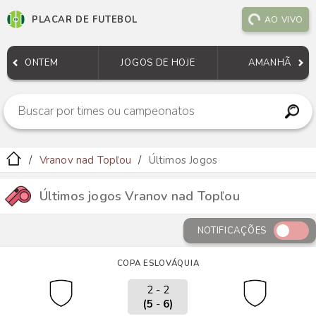
PLACAR DE FUTEBOL
AO VIVO
ONTEM
JOGOS DE HOJE
AMANHÃ
Vranov nad Topľou
Últimos Jogos
Últimos jogos Vranov nad Topľou
NOTIFICAÇÕES
COPA ESLOVÁQUIA
2 - 2
(5
-
6)