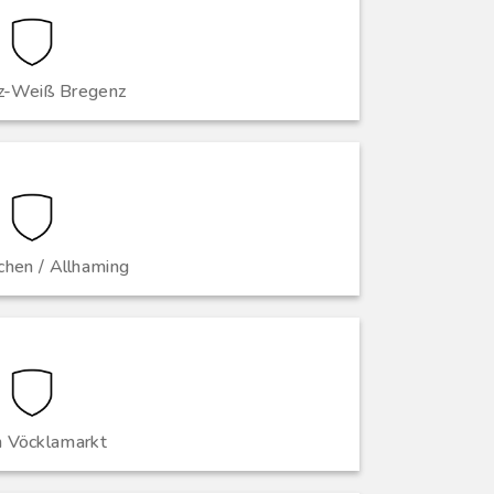
z-Weiß Bregenz
chen / Allhaming
n Vöcklamarkt