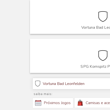
Vortuna Bad Le
SPG Kornspitz P
Vortuna Bad Leonfelden
saiba mais:
Camisas e ace
Próximos Jogos