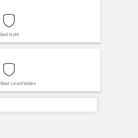
Bad Ischl
 Bad Leonfelden