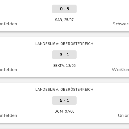
0
-
5
SÁB, 25/07
onfelden
Schwar
LANDESLIGA: OBERÖSTERREICH
3
-
1
SEXTA, 12/06
onfelden
Weißkir
LANDESLIGA: OBERÖSTERREICH
5
-
1
DOM, 07/06
onfelden
Unio