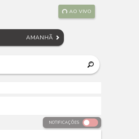
AO VIVO
AMANHÃ
NOTIFICAÇÕES