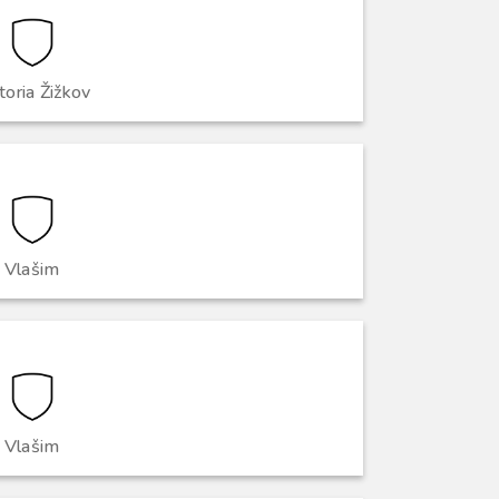
toria Žižkov
Vlašim
Vlašim