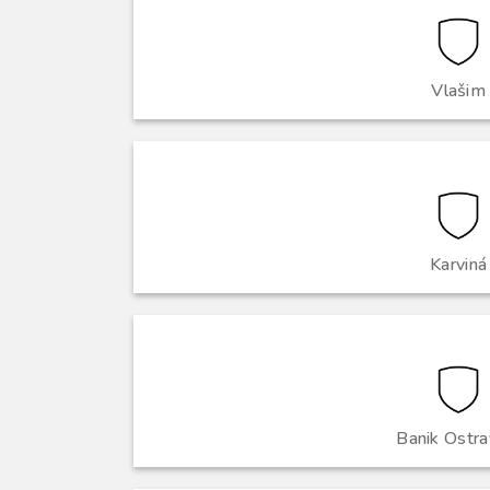
Vlašim
Karviná
Banik Ostrav