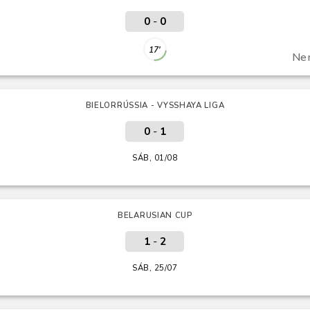
0
-
0
17'
Ne
BIELORRÚSSIA - VYSSHAYA LIGA
0
-
1
SÁB, 01/08
BELARUSIAN CUP
1
-
2
SÁB, 25/07