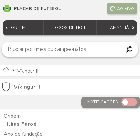
PLACAR DE FUTEBOL
AO VIVO
ONTEM
JOGOS DE HOJE
AMANHÃ
Víkingur II
Víkingur II
NOTIFICAÇÕES
Origem:
Ilhas Faroé
Ano de fundação: