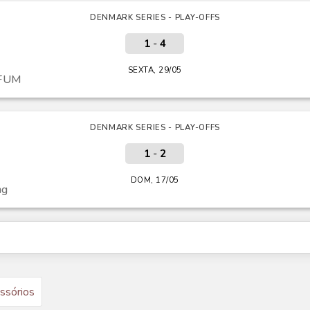
DENMARK SERIES - PLAY-OFFS
1
-
4
SEXTA, 29/05
KFUM
DENMARK SERIES - PLAY-OFFS
1
-
2
DOM, 17/05
ng
ssórios