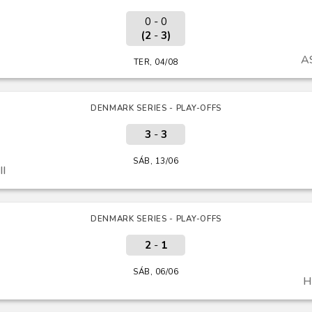
0 - 0
(2
-
3)
A
TER, 04/08
DENMARK SERIES - PLAY-OFFS
3
-
3
SÁB, 13/06
II
DENMARK SERIES - PLAY-OFFS
2
-
1
SÁB, 06/06
H