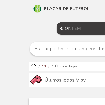
PLACAR DE FUTEBOL
ONTEM
Viby
Últimos Jogos
Últimos jogos Viby