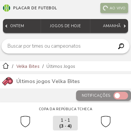
PLACAR DE FUTEBOL
AO VIVO
ONTEM
JOGOS DE HOJE
AMANHÃ
Velka Bites
Últimos Jogos
Últimos jogos Velka Bites
NOTIFICAÇÕES
COPA DA REPÚBLICA TCHECA
1 - 1
(3
-
4)