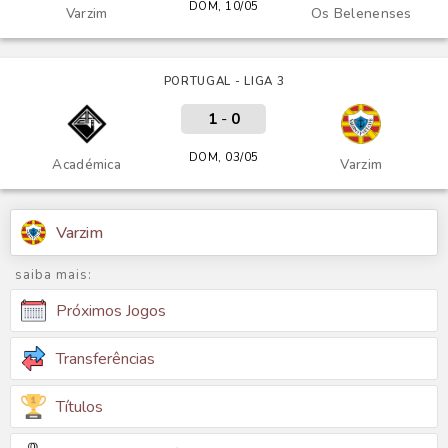
DOM, 10/05
Varzim
Os Belenenses
PORTUGAL - LIGA 3
1
-
0
DOM, 03/05
Académica
Varzim
Varzim
saiba mais:
Próximos Jogos
Transferências
Títulos