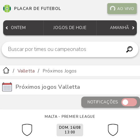
PLACAR DE FUTEBOL
AO VIVO
ONTEM
JOGOS DE HOJE
AMANHÃ
Valletta
Próximos Jogos
Próximos jogos Valletta
NOTIFICAÇÕES
MALTA - PREMIER LEAGUE
DOM, 16/08
13:00