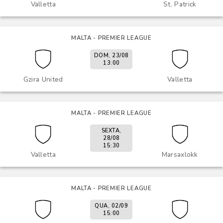
Valletta
St. Patrick
MALTA - PREMIER LEAGUE
DOM, 23/08
13:00
Gzira United
Valletta
MALTA - PREMIER LEAGUE
SEXTA,
28/08
15:30
Valletta
Marsaxlokk
MALTA - PREMIER LEAGUE
QUA, 02/09
15:00