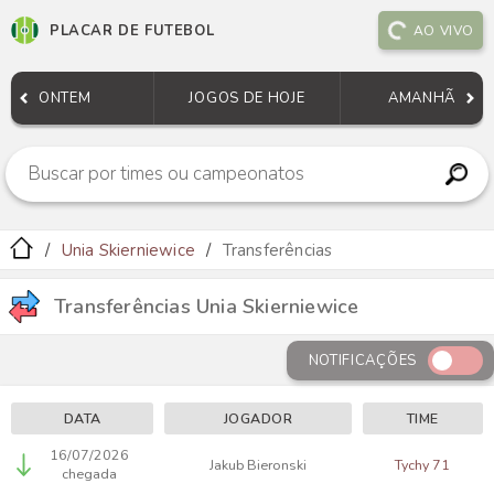
PLACAR DE FUTEBOL
AO VIVO
ONTEM
JOGOS DE HOJE
AMANHÃ
Unia Skierniewice
Transferências
Transferências Unia Skierniewice
NOTIFICAÇÕES
DATA
JOGADOR
TIME
16/07/2026
Jakub Bieronski
Tychy 71
chegada