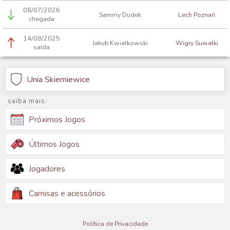
08/07/2026
Sammy Dudek
Lech Poznań
chegada
14/08/2025
Jakub Kwiatkowski
Wigry Suwałki
saída
Unia Skierniewice
saiba mais:
Próximos Jogos
Últimos Jogos
Jogadores
Camisas e acessórios
Política de Privacidade