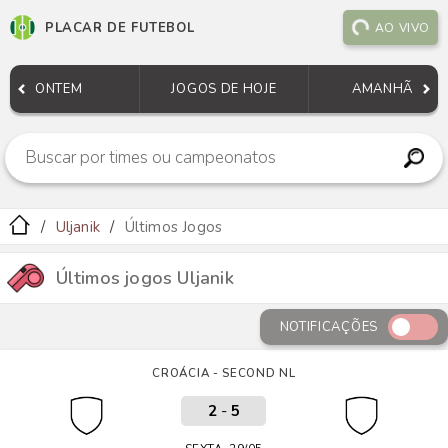
PLACAR DE FUTEBOL
AO VIVO
ONTEM
JOGOS DE HOJE
AMANHÃ
Uljanik
Últimos Jogos
Últimos jogos Uljanik
NOTIFICAÇÕES
CROÁCIA - SECOND NL
2
-
5