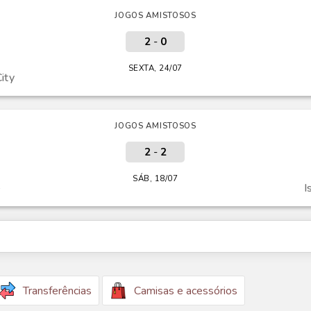
JOGOS AMISTOSOS
2
-
0
SEXTA, 24/07
ity
JOGOS AMISTOSOS
2
-
2
SÁB, 18/07
e
I
Transferências
Camisas e acessórios