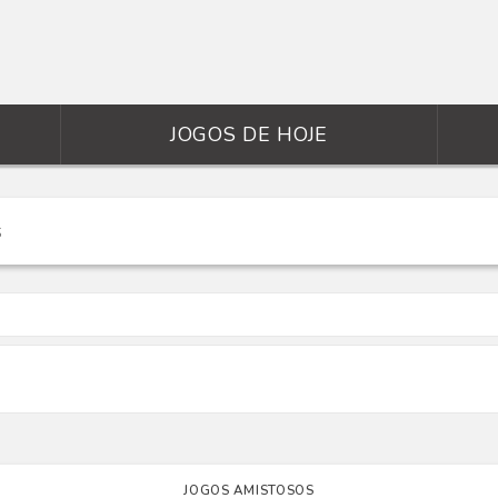
JOGOS DE HOJE
JOGOS AMISTOSOS