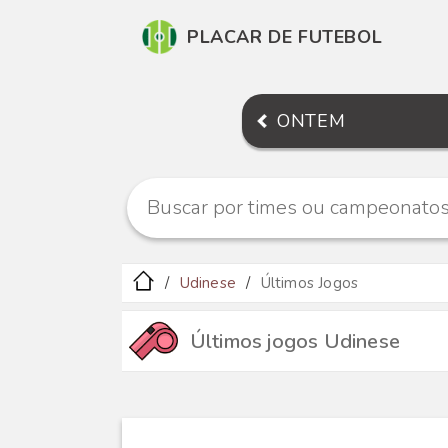
PLACAR DE FUTEBOL
ONTEM
Udinese
Últimos Jogos
Últimos jogos Udinese