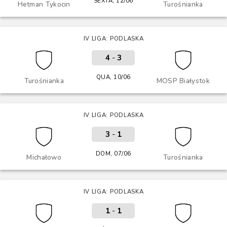
SEXTA, 12/06
Hetman Tykocin
Turośnianka
IV LIGA: PODLASKA
4
-
3
QUA, 10/06
Turośnianka
MOSP Białystok
IV LIGA: PODLASKA
3
-
1
DOM, 07/06
Michałowo
Turośnianka
IV LIGA: PODLASKA
1
-
1