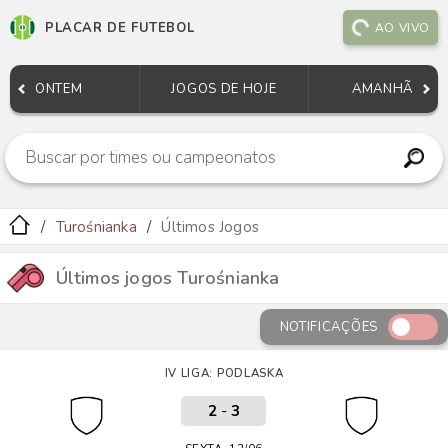
PLACAR DE FUTEBOL
AO VIVO
ONTEM
JOGOS DE HOJE
AMANHÃ
Turośnianka
Últimos Jogos
Últimos jogos Turośnianka
NOTIFICAÇÕES
IV LIGA: PODLASKA
2
-
3