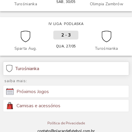
SÁB, 30/05
Turośnianka
Olimpia Zambrów
IV LIGA: PODLASKA
2
-
3
QUA, 27/05
Sparta Aug.
Turośnianka
Turośnianka
saiba mais:
Próximos Jogos
Camisas e acessórios
Política de Privacidade
contato@placardefutebol.com.br