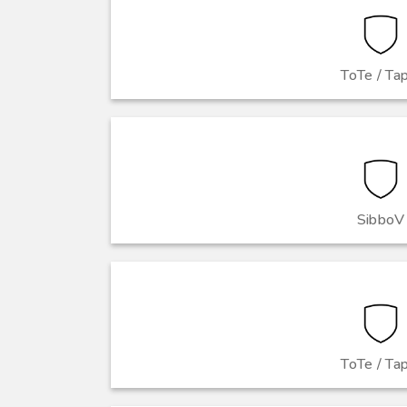
ToTe / Ta
SibboV
ToTe / Ta