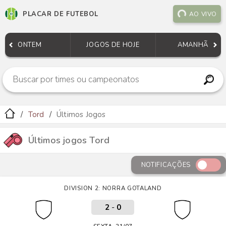
PLACAR DE FUTEBOL
AO VIVO
ONTEM
JOGOS DE HOJE
AMANHÃ
Tord
Últimos Jogos
Últimos jogos Tord
NOTIFICAÇÕES
DIVISION 2: NORRA GOTALAND
2
-
0