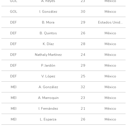
GOL
A. Reyes
23
México
GOL
I. González
30
México
DEF
B. Mora
29
Estados Unidos
DEF
B. Quintos
26
México
DEF
K. Díaz
28
México
DEF
Nathaly Martínez
24
México
DEF
P. Jardón
29
México
DEF
V. López
25
México
MEI
A. González
32
México
MEI
A. Marroquin
23
México
MEI
I. Fernández
21
México
MEI
L. Esparza
26
México