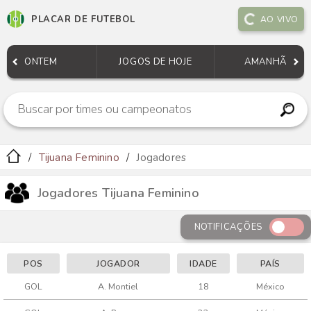
PLACAR DE FUTEBOL
AO VIVO
ONTEM
JOGOS DE HOJE
AMANHÃ
Tijuana Feminino
Jogadores
Jogadores Tijuana Feminino
NOTIFICAÇÕES
POS
JOGADOR
IDADE
PAÍS
GOL
A. Montiel
18
México